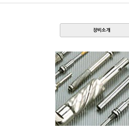
회사소개
랩핑 & 폴리싱
장비소개
팁쇼
고객지원