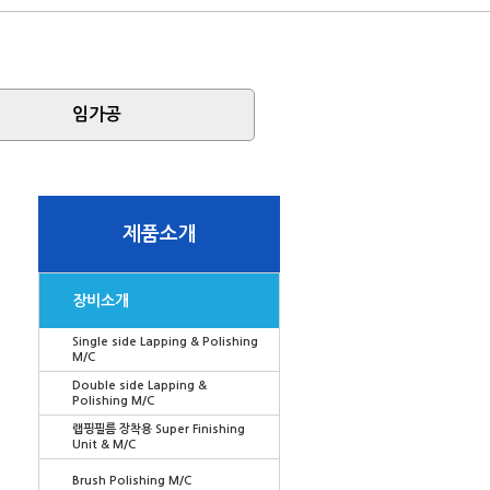
임가공
제품소개
장비소개
Single side Lapping & Polishing
M/C
Double side Lapping &
Polishing M/C
랩핑필름 장착용 Super Finishing
Unit & M/C
Brush Polishing M/C