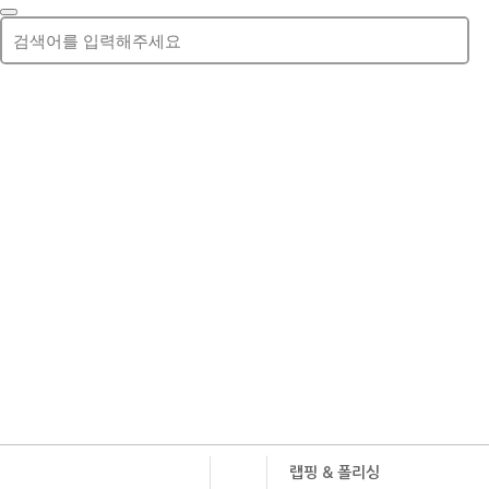
회사소개
CEO 인사말
온라인 문의
회사개요
자료실
회사연
랩핑 & 폴리싱