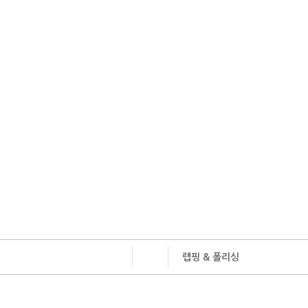
회사소개
CEO 인사말
온라인 문의
회사개요
자료실
회사연
랩핑 & 폴리싱
회사소개