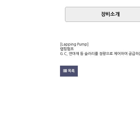
랩핑 & 폴리싱
장비소개
팁쇼
고객지원
[Lapping Pump]
랩핑펌프
G.C, 연마재 등 슬러리를 정량으로 제어하여 공급하
목록