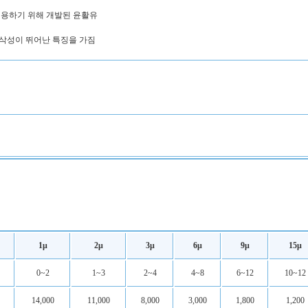
함께 병용하기 위해 개발된 윤활유
절삭성이 뛰어난 특징을 가짐
1μ
2μ
3μ
6μ
9μ
15μ
0~2
1~3
2~4
4~8
6~12
10~12
14,000
11,000
8,000
3,000
1,800
1,200