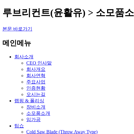
루브리컨트(윤활유) > 소모품
본문 바로가기
메인메뉴
회사소개
CEO 인사말
회사개요
회사연혁
주요사업
인증현황
오시는길
랩핑 & 폴리싱
장비소개
소모품소개
임가공
팁쇼
Cold Saw Blade (Throw Away Type)