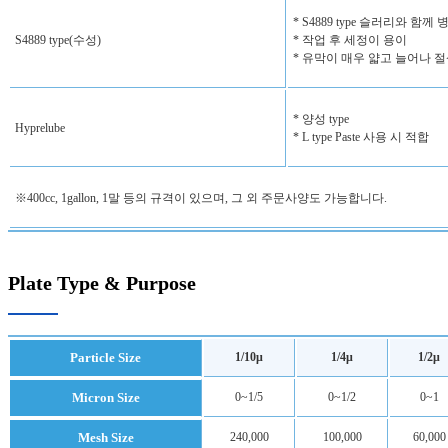
* S4889 type 슬러리와 
S4889 type(수성)
* 작업 후 세정이 용이
* 유막이 매우 얇고 늘어나 
* 양성 type
Hyprelube
* L type Paste 사용 시 적합
※400cc, 1gallon, 1말 등의 규격이 있으며, 그 외 주문사양도 가능합니다.
Plate Type & Purpose
Particle Size
1/10μ
1/4μ
1/2μ
Micron Size
0~1/5
0~1/2
0~1
Mesh Size
240,000
100,000
60,000