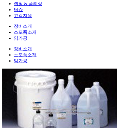
랩핑 & 폴리싱
팁쇼
고객지원
장비소개
소모품소개
임가공
장비소개
소모품소개
임가공