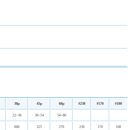
30μ
45μ
60μ
#230
#170
#100
22~36
36~54
54~80
600
325
270
230
170
100