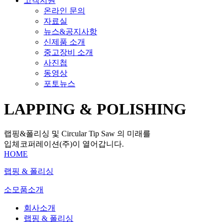
고객지원
온라인 문의
자료실
뉴스&공지사항
신제품 소개
중고장비 소개
사진첩
동영상
포토뉴스
LAPPING & POLISHING
랩핑&폴리싱 및 Circular Tip Saw 의 미래를
입체코퍼레이션(주)이 열어갑니다.
HOME
랩핑 & 폴리싱
소모품소개
회사소개
랩핑 & 폴리싱