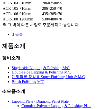
ACR-104
610mm
286×250×55
ACR-105
710mm
286×250×70
ACR-106
910mm
435×385×70
ACR-108
1200mm
530×480×70
※ 그 밖의 다른 사양도 주문제작 가능합니다.
목록
제품소개
장비소개
Single side Lapping & Polishing M/C
Double side Lapping & Polishing M/C
랩핑필름 장착용 Super Finishing Unit & M/C
Brush Polishing M/C
소모품소개
Lapping Plate · Diamond Pellet Plate
Complex-Polymer Lapping & Polishing Plate