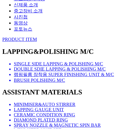
신제품 소개
중고장비 소개
사진첩
동영상
포토뉴스
PRODUCT ITEM
LAPPING&POLISHING M/C
SINGLE SIDE LAPPING & POLISHING M/C
DOUBLE SDIE LAPPING & POLISHING M/C
랩핑필름 장착용 SUPER FINISHING UNIT & M/C
BRUSH POLISHING M/C
ASSISTANT MATERIALS
MINIMISER&AUTO STIRRER
LAPPING GAUGE UNIT
CERAMIC CONDITION RING
DIAMOND PLATED RING
SPRAY NOZZLE & MAGNETIC SPIN BAR